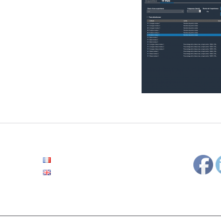
Français
English