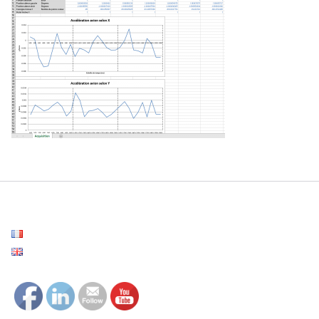
Français
English