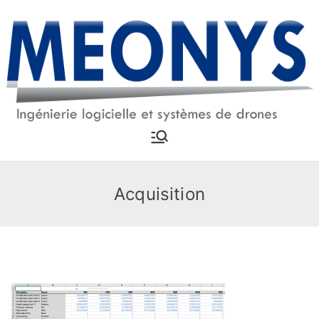
Aller
au
contenu
MEONYS
Ingénierie logicielle et
systèmes drones
Acquisition