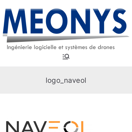
Aller
au
contenu
MEONYS
Ingénierie logicielle et
systèmes drones
logo_naveol