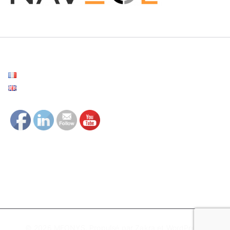
Français
English
© 2026
MEONYS
. Propulsé par
Zakra
et
WordPress
.