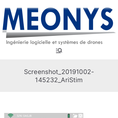
Aller
au
contenu
MEONYS
Ingénierie logicielle et
systèmes drones
Screenshot_20191002-
145232_AriStim