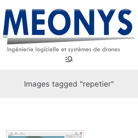
Aller
au
contenu
MEONYS
Ingénierie logicielle et
systèmes drones
Images tagged "repetier"