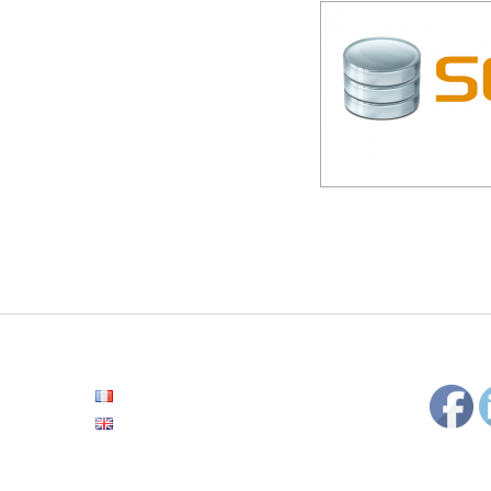
Français
English