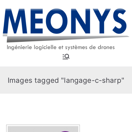
Aller
au
contenu
MEONYS
Ingénierie logicielle et
systèmes drones
Images tagged "langage-c-sharp"