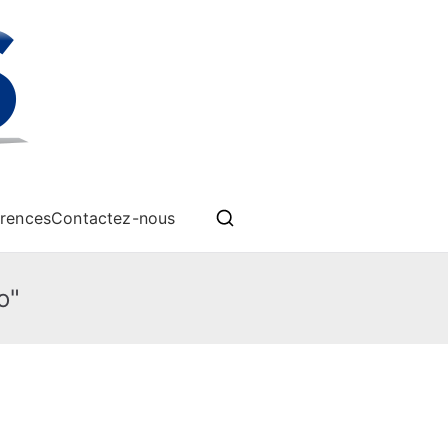
èmes drones
rences
Contactez-nous
o"