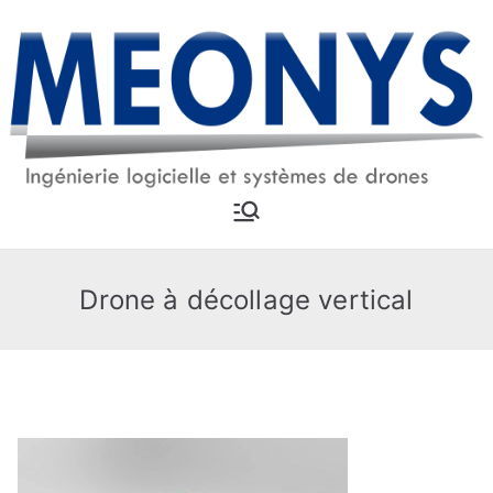
Aller
au
contenu
MEONYS
Ingénierie logicielle et
systèmes drones
Drone à décollage vertical