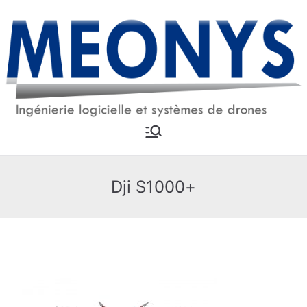
Aller
au
contenu
MEONYS
Ingénierie logicielle et
systèmes drones
Dji S1000+