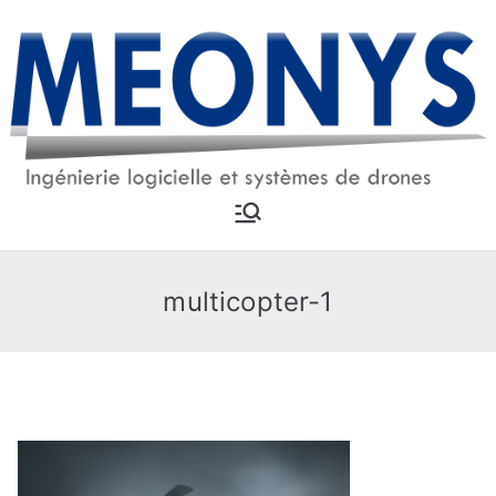
Aller
au
contenu
MEONYS
Ingénierie logicielle et
systèmes drones
multicopter-1