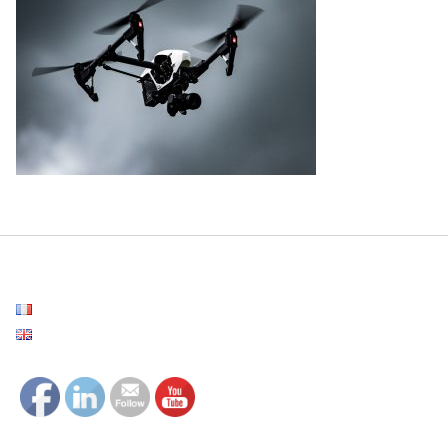
Français
English